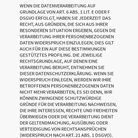
WENN DIE DATENVERARBEITUNG AUF
GRUNDLAGE VON ART. 6 ABS. 1 LIT. E ODER F
DSGVO ERFOLGT, HABEN SIE JEDERZEIT DAS
RECHT, AUS GRÜNDEN, DIE SICH AUS IHRER
BESONDEREN SITUATION ERGEBEN, GEGEN DIE
VERARBEITUNG IHRER PERSONENBEZOGENEN
DATEN WIDERSPRUCH EINZULEGEN; DIES GILT
AUCH FÜR EIN AUF DIESE BESTIMMUNGEN
GESTÜTZTES PROFILING. DIE JEWEILIGE
RECHTSGRUNDLAGE, AUF DENEN EINE
VERARBEITUNG BERUHT, ENTNEHMEN SIE
DIESER DATENSCHUTZERKLÄRUNG. WENN SIE
WIDERSPRUCH EINLEGEN, WERDEN WIR IHRE
BETROFFENEN PERSONENBEZOGENEN DATEN
NICHT MEHR VERARBEITEN, ES SEI DENN, WIR
KÖNNEN ZWINGENDE SCHUTZWÜRDIGE
GRÜNDE FÜR DIE VERARBEITUNG NACHWEISEN,
DIE IHRE INTERESSEN, RECHTE UND FREIHEITEN
ÜBERWIEGEN ODER DIE VERARBEITUNG DIENT
DER GELTENDMACHUNG, AUSÜBUNG ODER
VERTEIDIGUNG VON RECHTSANSPRÜCHEN
(WIDERSPRUCH NACH ART. 21 ABS. 1 DSGVO).